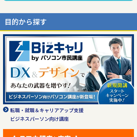
はじめてのスマホ（Android13）
最新の脳トレを体験できる講座をご紹介。
みんなの速読
LINE講座
目的から探す
みんなの脳活
スマホ講座をもっと見る
※一部の教室でのみ受講可
子ども向け講座をもっと見る
転職・就職＆キャリアアップ支援
ビジネスパーソン向け講座