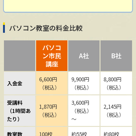
パソコン教室の料金比較
パソコ
ン市民
A社
B社
講座
6,600円
9,900円
8,800円
入会金
（税込）
（税込）
（税込）
受講料
3,600円
1,870円
2,145円
（1時間あ
（税込）
（税込）
（税込）
たり）
～
教室数
100校
約55校
約80校