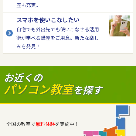
座も充実。
スマホを使いこなしたい
自宅でも外出先でも使いこなせる活用
術が学べる講座をご用意。新たな楽し
みを発見！
お近くの
パソコン教室
を探す
全国の教室で
無料体験
を実施中！