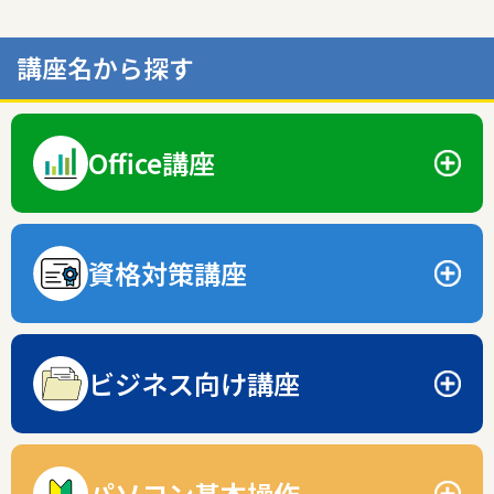
講座名から探す
Office講座
ワード、エクセル、パワーポイントなど、レベルや用途によ
って選べるさまざまな講座をご用意。
資格対策講座
ワード講座
納得の合格率99%！就職や転職で有利になる資格取得をサポ
エクセル講座
ートします。
ビジネス向け講座
サーティファイ資格対策講座
パワーポイント講座
ビジネスシーンで必要とされるスキルを効率よく学べます。
MOS資格対策講座
ビジネスベーシック Word
パソコン基本操作