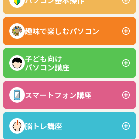
ビジネスベーシック Excel
初めてでも安心！基礎からじっくり自分のペースで学べま
す。
趣味で楽しむパソコン
ビジネスベーシック PowerPoint
Windows11 パソコン基礎講座
パソコンの便利な機能を活かした、趣味として楽しめる講座
ビジネスITマスター講座
Windows11 はじめてのパソコン講座
です。
子ども向け
Officeスキルアップ講座
パソコン講座
デジタル写真マスター講座
タッチタイピング習得
Office講座をもっと見る
Zoom入門講座
わくわく楽しく学べる！小中学生向けの講座も充実していま
ワードで作ろう講座
デジタル基礎知識講座
資格対策講座をもっと見る
す。
スマートフォン講座
Canvaデザイン講座
ワードでつくるはがき講座
わくわくジュニアタイピング
はじめてのCanva講座
スマホを使えるようになると、新しい世界が広がります！
Canvaクリエイティブ講座
インターネットマスター講座
わくわくパソコン基礎講座
はじめてのChatGPT講座
はじめてのiPhone
脳トレ講座
ChatGPT活用講座
年賀状作成講座（期間限定）