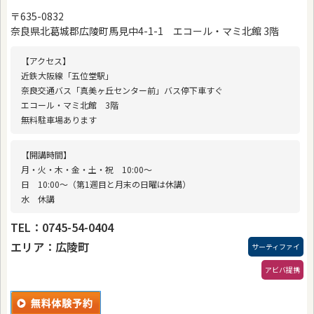
〒635-0832
奈良県北葛城郡広陵町馬見中4-1-1 エコール・マミ北館 3階
【アクセス】
近鉄大阪線「五位堂駅」
奈良交通バス「真美ヶ丘センター前」バス停下車すぐ
エコール・マミ北館 3階
無料駐車場あります
【開講時間】
月・火・木・金・土・祝 10:00〜
日 10:00〜（第1週目と月末の日曜は休講）
水 休講
TEL：0745-54-0404
エリア：広陵町
サーティファイ
アビバ提携