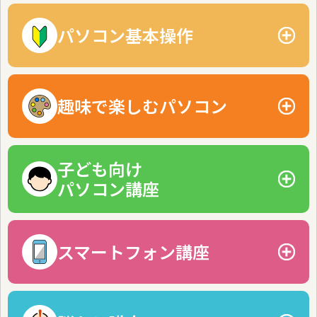
MOS資格対策講座
ビジネスベーシック Word
パソコン基本操作
ビジネスベーシック Excel
初めてでも安心！基礎からじっくり自分のペースで学べま
す。
趣味で楽しむパソコン
ビジネスベーシック PowerPoint
Windows11 パソコン基礎講座
パソコンの便利な機能を活かした、趣味として楽しめる講座
ビジネスITマスター講座
Windows11 はじめてのパソコン講座
です。
子ども向け
Officeスキルアップ講座
パソコン講座
デジタル写真マスター講座
タッチタイピング習得
Office講座をもっと見る
Zoom入門講座
わくわく楽しく学べる！小中学生向けの講座も充実していま
ワードで作ろう講座
デジタル基礎知識講座
資格対策講座をもっと見る
す。
スマートフォン講座
Canvaデザイン講座
ワードでつくるはがき講座
わくわくジュニアタイピング
はじめてのCanva講座
スマホを使えるようになると、新しい世界が広がります！
Canvaクリエイティブ講座
インターネットマスター講座
わくわくパソコン基礎講座
はじめてのChatGPT講座
はじめてのiPhone