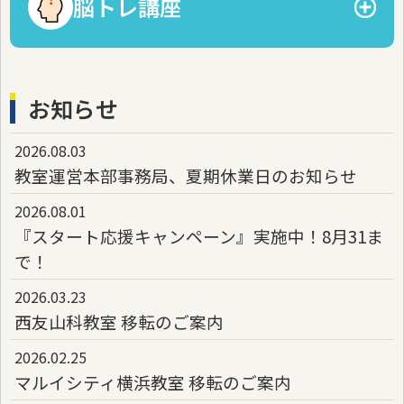
脳トレ講座
ChatGPT活用講座
年賀状作成講座（期間限定）
はじめてのスマホ（Android13）
最新の脳トレを体験できる講座をご紹介。
みんなの速読
LINE講座
お知らせ
みんなの脳活
スマホ講座をもっと見る
2026.08.03
教室運営本部事務局、夏期休業日のお知らせ
※一部の教室でのみ受講可
2026.08.01
『スタート応援キャンペーン』実施中！8月31ま
子ども向け講座をもっと見る
で！
2026.03.23
西友山科教室 移転のご案内
2026.02.25
マルイシティ横浜教室 移転のご案内