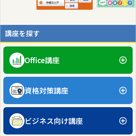
講座を探す
Office講座
ワード、エクセル、パワーポイントなど、レベルや用途によ
って選べるさまざまな講座をご用意。
資格対策講座
ワード講座
納得の合格率99%！就職や転職で有利になる資格取得をサポ
エクセル講座
ートします。
ビジネス向け講座
サーティファイ資格対策講座
パワーポイント講座
ビジネスシーンで必要とされるスキルを効率よく学べます。