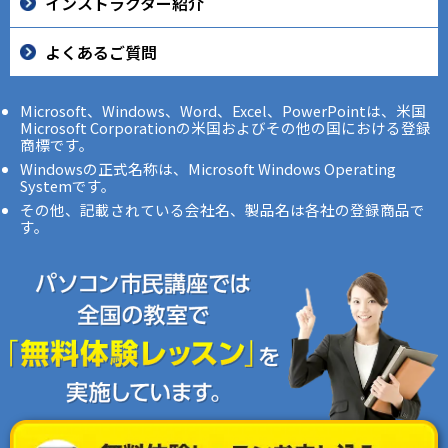
インストラクター紹介
よくあるご質問
Microsoft、Windows、Word、Excel、PowerPointは、米国
Microsoft Corporationの米国およびその他の国における登録
商標です。
Windowsの正式名称は、Microsoft Windows Operating
Systemです。
その他、記載されている会社名、製品名は各社の登録商品で
す。