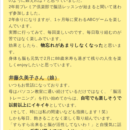
のように鍛えれば？と思っていました。
2年前プレミア倶楽部で脳活レッスンが始まると聞いて迷わ
ず参加しました。
2年余りになりますが、1ヶ月毎に変わるABCゲームを楽し
んでいます。
実際に行ってみて、毎回楽しいのです。毎日取り組むのが
苦ではなく楽しみでいます。
物忘れがあまりしなくなった
効果としたら、
と思いま
す。
身体も脳も元気で2月に88歳米寿も過ぎて残りの人生を楽
しくenjoyしたいと思っています。
井藤久美子さん（娘）
いつもお世話になっております。
母はパソコン教室に通い続けているだけではなく、「脳活
自宅でも楽しそうで
トレーニング」を行い始めてからは、
以前以上にイキイキ
としています。
（そして、時には私の間違いなども指摘します！笑）
しかも毎日、飽きることなく楽しく取り組んでいます。
「すらすら出来ると脳が活性してないわ！」と自慢気に話