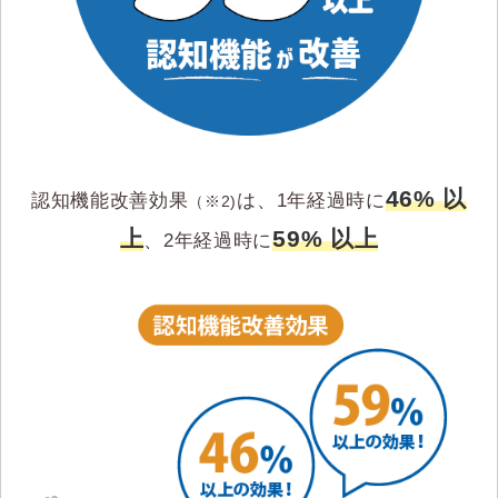
46% 以
認知機能改善効果
は、1年経過時に
（※2)
上
59% 以上
、2年経過時に