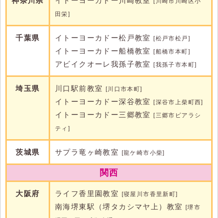
神奈川県
イトーヨーカドー川崎教室
[川崎市川崎区小
田栄]
千葉県
イトーヨーカドー松戸教室
[松戸市松戸]
イトーヨーカドー船橋教室
[船橋市本町]
アビイクオーレ我孫子教室
[我孫子市本町]
埼玉県
川口駅前教室
[川口市本町]
イトーヨーカドー深谷教室
[深谷市上柴町西]
イトーヨーカドー三郷教室
[三郷市ピアラシ
ティ]
茨城県
サプラ竜ヶ崎教室
[龍ケ崎市小柴]
関西
大阪府
ライフ香里園教室
[寝屋川市香里新町]
南海堺東駅（堺タカシマヤ上）教室
[堺市