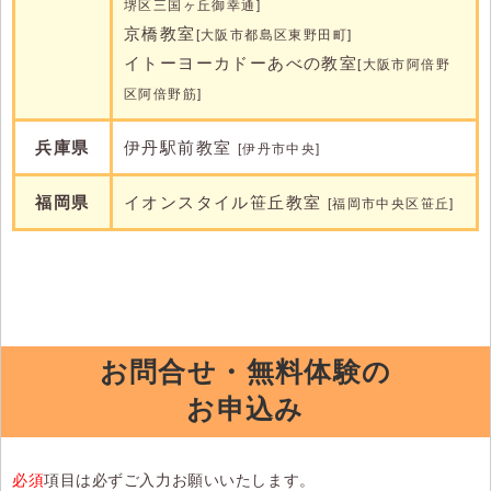
堺区三国ヶ丘御幸通]
京橋教室
[大阪市都島区東野田町]
イトーヨーカドーあべの教室
[大阪市阿倍野
区阿倍野筋]
兵庫県
伊丹駅前教室
[伊丹市中央]
福岡県
イオンスタイル笹丘教室
[福岡市中央区笹丘]
お問合せ・無料体験の
お申込み
必須
項目は必ずご入力お願いいたします。