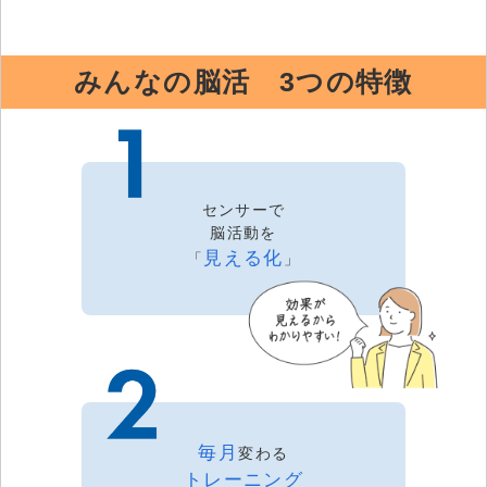
みんなの脳活 3つの特徴
センサーで
脳活動を
見える化
「
」
毎月
変わる
トレーニング