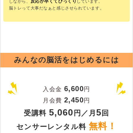
反応が早くてびっくり
しながら、
しています。
脳トレって大事だなぁと感じさせられています。
みんなの脳活をはじめるには
6,600
入会金
円
2,450
月会費
円
5,060
5
受講料
円／月
回
無料！
センサーレンタル料