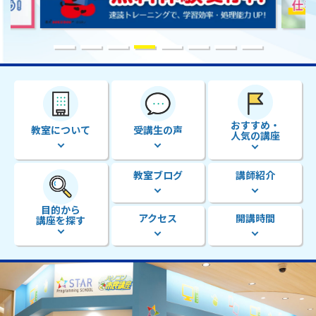
おすすめ・
教室について
受講生の声
人気の講座
教室ブログ
講師紹介
目的から
アクセス
開講時間
講座を探す