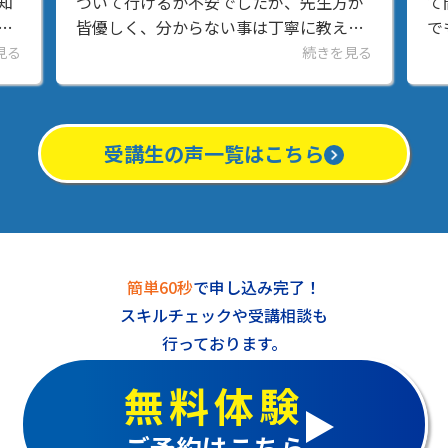
知
ついて行けるか不安でしたが、先生方が
て
た
皆優しく、分からない事は丁寧に教えて
で
と
くださるので安心して通っています。ワ
い
見る
続きを見る
皆
ードの受講を重ねる毎に出来ることが増
好
えてきて楽しくな...
は
受講生の声一覧はこちら
簡単60秒
で申し込み完了！
スキルチェックや受講相談も
行っております。
無料体験
ご予約はこちら