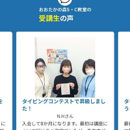
おおたかの森S・C教室の
受講生
の声
を
タイピングコンテストで昇級しまし
タ
た！
う
N.Hさん
うに
入会して8か月になります。最初は講座に
最