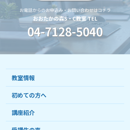
お電話からのお申込み・お問い合わせはコチラ
おおたかの森S・C教室 TEL
04-7128-5040
教室情報
初めての方へ
教室について
受講生の声
講座紹介
ココがおすすめ
おすすめ・人気の講座
料金
受講生の声