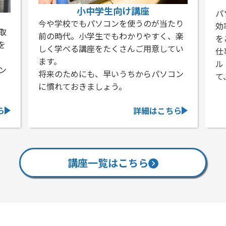
小中学生向け講座
パ
今や学校でもパソコンを使うのが当たり
効
取
前の時代。小学生でもわかりやすく、楽
を
を
しく学べる講座をたくさんご用意してい
仕
ます。
ル
ン
将来のためにも、早いうちからパソコン
て
に慣れておきましょう。
ら
詳細はこちら
講座一覧はこちら