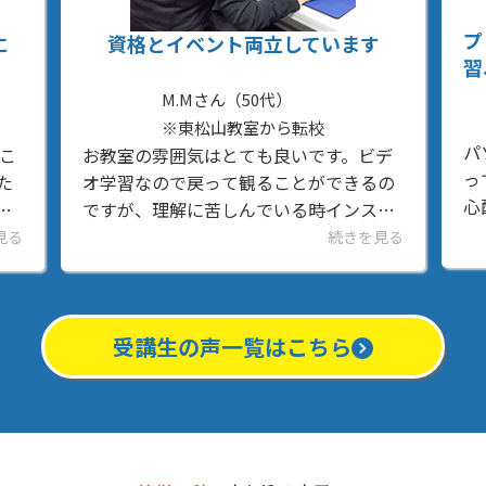
プ
に
資格とイベント両立しています
習
M.Mさん（50代）
※東松山教室から転校
パ
こ
お教室の雰囲気はとても良いです。ビデ
っ
た
オ学習なので戻って観ることができるの
心
ゆ
ですが、理解に苦しんでいる時インスト
知
コ
ラクターの先生方は本当に親切！すぐに
見る
続きを見る
る
得
丁寧に教えてくださいます。資格を取得
得
するのを目的に通...
受講生の声一覧はこちら