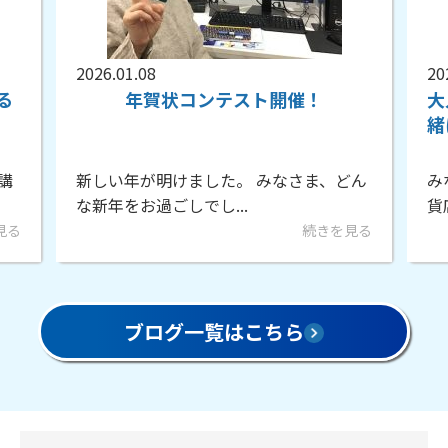
2025.12.19
20
大人も子供も来年のカレンダーを一
『
緒に作成！
読
どん
みなさん、こんにちは。川越市の丸広百
み
貨店6階にあるパソコ...
貨
見る
続きを見る
ブログ一覧はこちら