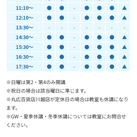
11:10～
●
●
-
●
●
●
▲
12:10～
●
●
-
●
●
●
▲
13:30～
-
-
-
-
-
-
-
14:30～
●
●
-
●
●
●
▲
15:30～
●
●
-
●
●
●
▲
16:30～
●
●
-
●
●
●
▲
17:30～
●
●
-
●
●
●
▲
※日曜は第2・第4のみ開講
※祝日の場合は該当曜日に準じます。
※丸広百貨店川越店が定休日の場合は教室も休講になり
ます。
※GW・夏季休講・冬季休講については教室にお問合せ
ください。