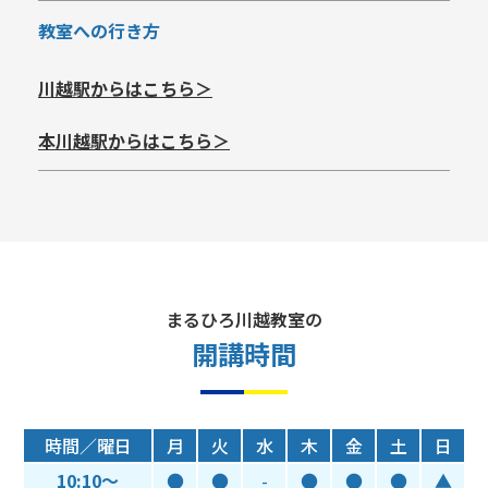
教室への行き方
川越駅からはこちら＞
本川越駅からはこちら＞
まるひろ川越教室の
開講時間
時間／曜日
月
火
水
木
金
土
日
10:10～
●
●
-
●
●
●
▲