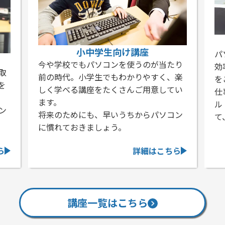
ビジネス向け講座
パソコンを我流で使っている方、もっと
り
効率よく使いたいという方に最適な講座
「
楽
をご用意。
分
い
仕事で必須とも言えるワード・エクセ
す
ル・パワーポイント等の使い方を習得し
パ
ン
て、実践力アップを目指します。
「
座
ら
詳細はこちら
講座一覧はこちら