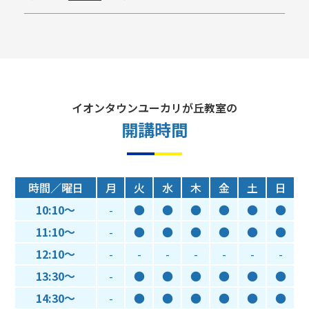
イオンタウンユーカリが丘教室の
開講時間
時間／曜日
月
火
水
木
金
土
日
10:10～
-
●
●
●
●
●
●
11:10～
-
●
●
●
●
●
●
12:10～
-
-
-
-
-
-
-
13:30～
-
●
●
●
●
●
●
14:30～
-
●
●
●
●
●
●