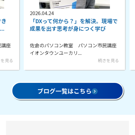
2026.04.24
20
「DXって何から？」を解決。現場で
佐
成果を出す思考が身につく学び
B
座
佐倉のパソコン教室 パソコン市民講座
こ
イオンタウンユーカリ...
ン
見る
続きを見る
ブログ一覧はこちら