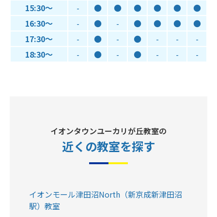
15:30～
-
●
●
●
●
●
●
16:30～
-
●
-
●
●
●
●
17:30～
-
●
-
●
-
-
-
18:30～
-
●
-
●
-
-
-
イオンタウンユーカリが丘教室の
近くの教室
を探す
イオンモール津田沼North（新京成新津田沼
駅）教室