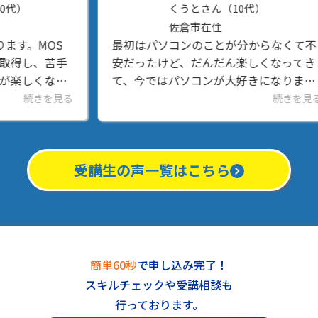
くうとさん（10代）
佐倉市在住
S
最初はパソコンのことが分からなくて不
家
手
安だったけど、だんだん楽しくなってき
ん
り
て、今ではパソコンが大好きになりまし
明
、
た。タイピング練習やWord、Excel、プ
の
見る
続きを見る
し
ログラミングなど、いろいろなことを学
で
んでいます。Wordや...
タ
受講生の声一覧はこちら
簡単60秒
で申し込み完了！
スキルチェックや受講相談も
行っております。