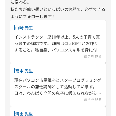
に変わる。
私たちが熱い想いといっぱいの笑顔で、必ずできる
ようにフォローします！
山崎 先生
インストラクター歴10年以上、5人の子育て真
っ最中の講師です。 趣味はChatGPTとお喋り
すること。私自身、パソコンスキルを身に付け
たことによって、出来る事が増え世界が広がり
続きを見る
ました。今はAIを使って、いか...
高木 先生
現在パソコン市民講座とスタープログラミング
スクールの兼任講師として活動しています。
日々、わんぱく全開の息子に鍛えられながら
も、ちゃっかり元気をもらっている一児の母で
続きを見る
す。 「パソコン、プログラ...
清宮 先生