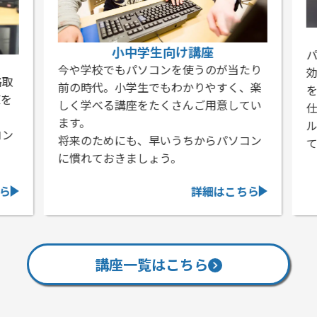
小中学生向け講座
パ
今や学校でもパソコンを使うのが当たり
効
取
前の時代。小学生でもわかりやすく、楽
を
を
しく学べる講座をたくさんご用意してい
仕
ます。
ル
ン
将来のためにも、早いうちからパソコン
て
に慣れておきましょう。
ら
詳細はこちら
講座一覧はこちら