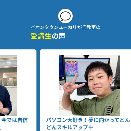
イオンタウンユーカリが丘教室の
受講生
の声
信
パソコン大好き！夢に向かってどん
将
どんスキルアップ中
格