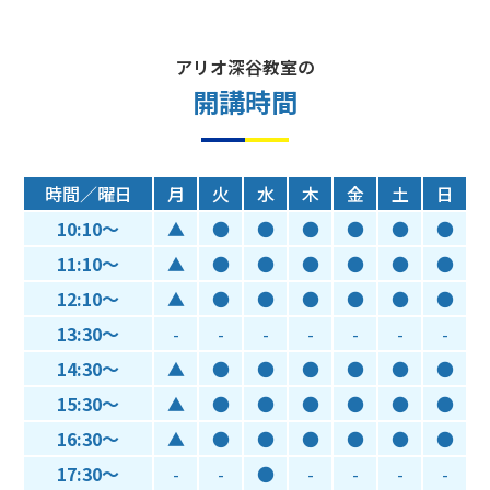
アリオ深谷教室の
開講時間
時間／曜日
月
火
水
木
金
土
日
10:10～
▲
●
●
●
●
●
●
11:10～
▲
●
●
●
●
●
●
12:10～
▲
●
●
●
●
●
●
13:30～
-
-
-
-
-
-
-
14:30～
▲
●
●
●
●
●
●
15:30～
▲
●
●
●
●
●
●
16:30～
▲
●
●
●
●
●
●
17:30～
-
-
●
-
-
-
-