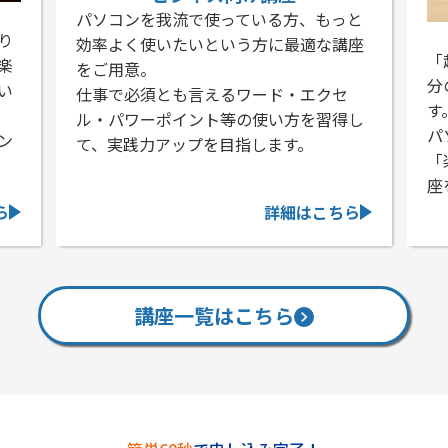
パソコンを我流で使っている方、もっと
り
効率よく使いたいという方に最適な講座
「
楽
をご用意。
分
い
仕事で必須とも言えるワード・エクセ
す
ル・パワーポイント等の使い方を習得し
パ
ン
て、実践力アップを目指します。
「
座
ら
詳細はこちら
講座一覧はこちら