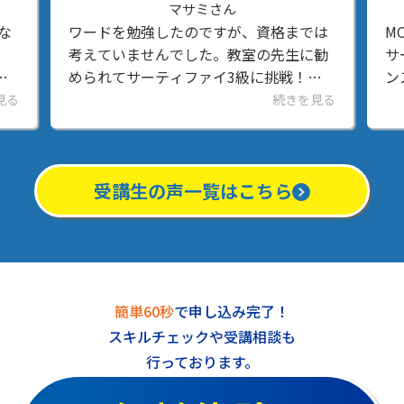
新井 亮さん
までは
MOSワード2016・MOSエクセル2016・
生に勧
サーティファイ上級を取得しました。イ
戦！試
ンストラクターよりご家庭に奥様、小さ
ンスト
いお子様がいるのに、毎週土日に教室に
きを見る
続きを見る
てタイ
通って受講されてました。3つの資格取
得もされとても立派だと...
受講生の声一覧はこちら
簡単60秒
で申し込み完了！
スキルチェックや受講相談も
行っております。