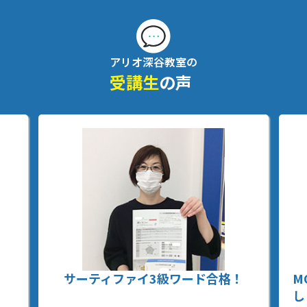
アリオ深谷教室の
受講生
の声
合格！
MOSとサーティファイの資格を取得
しました