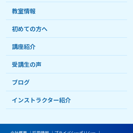
教室情報
初めての方へ
教室について
受講生の声
講座紹介
ココがおすすめ
おすすめ・人気の講座
料金
受講生の声
目的から講座を探す
受講までの流れ
ブログ
教室ブログ
よくあるご質問
インストラクター紹介
講師紹介
アクセス
会社概要
採用情報
プライバシーポリシー