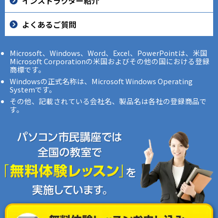
インストラクター紹介
よくあるご質問
Microsoft、Windows、Word、Excel、PowerPointは、米国
Microsoft Corporationの米国およびその他の国における登録
商標です。
Windowsの正式名称は、Microsoft Windows Operating
Systemです。
その他、記載されている会社名、製品名は各社の登録商品で
す。