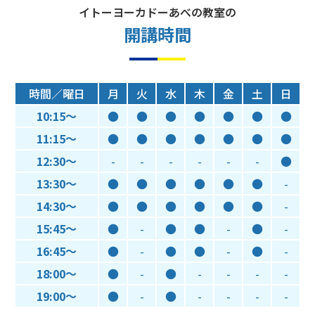
イトーヨーカドーあべの教室の
開講時間
時間／曜日
月
火
水
木
金
土
日
10:15～
●
●
●
●
●
●
●
11:15～
●
●
●
●
●
●
●
12:30～
-
-
-
-
-
-
●
13:30～
●
●
●
●
●
●
-
14:30～
●
●
●
●
●
●
-
15:45～
●
-
●
●
-
●
-
16:45～
●
-
●
●
-
●
-
18:00～
●
-
●
-
-
-
-
19:00～
●
-
●
-
-
-
-