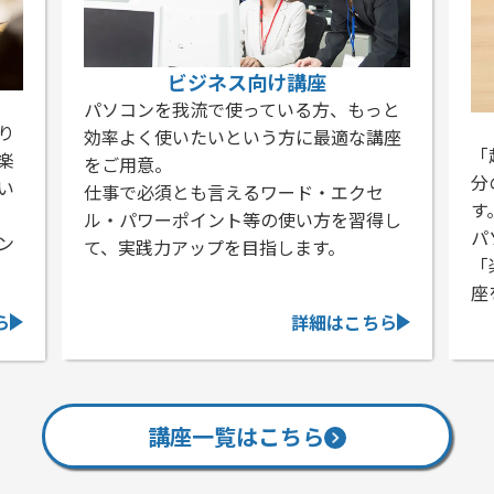
ビジネス向け講座
我流で使っている方、もっと
初心者向け
いたいという方に最適な講座
「超初心者です」という
分のペースで基礎からじ
とも言えるワード・エクセ
す。
ポイント等の使い方を習得し
パソコンに対する苦手意
アップを目指します。
「楽しい」と思っていた
座をご用意しています。
詳細はこちら
講座一覧はこちら