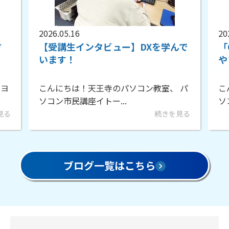
2026.05.16
20
方
【受講生インタビュー】DXを学んで
「
います！
や
ーヨ
こんにちは！天王寺のパソコン教室、 パ
こ
ソコン市民講座イトー...
ソ
見る
続きを見る
ブログ一覧はこちら