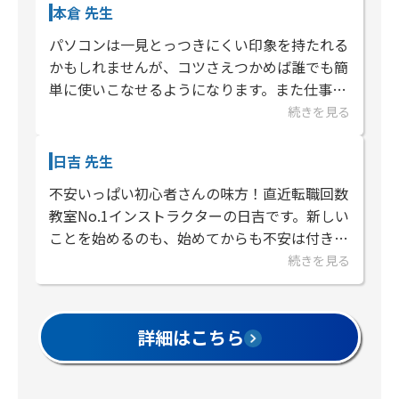
本倉 先生
パソコンは一見とっつきにくい印象を持たれる
かもしれませんが、コツさえつかめば誰でも簡
単に使いこなせるようになります。また仕事の
みならず趣味や嗜好と組み合わせることで、よ
続きを見る
り一層見える世界の幅が広がる...
日吉 先生
不安いっぱい初心者さんの味方！直近転職回数
教室No.1インストラクターの日吉です。新しい
ことを始めるのも、始めてからも不安は付きも
のですよね。できないと不安になるし。だから
続きを見る
といって答えだけ教えられても...
詳細はこちら