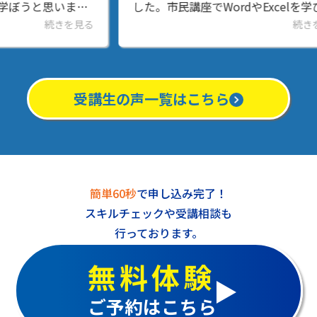
し
した。市民講座でWordやExcelを学び、
て
よ
習得したスキルを活かしてポスターや資
を
見る
続きを見る
歩
料を作成しているのですが、同僚やお客
ま
様からも褒めていた...
お
受講生の声一覧はこちら
簡単60秒
で申し込み完了！
スキルチェックや受講相談も
行っております。
無料体験
ご予約はこちら