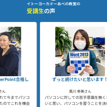
イトーヨーカドーあべの教室の
受講生
の声
し
ずっと続けたいと思います！
学
が
黒川 幸美さん
コ
パソコンに対しての苦手意識を無くした
入
会
いと思い、パソコンを習うことを決めま
る