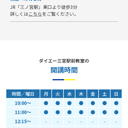
JR「三ノ宮駅」東口より徒歩3分
詳しくは
こちら
をご覧ください。
ダイエー三宮駅前教室の
開講時間
時間／曜日
月
火
水
木
金
土
日
10:00～
●
●
●
●
●
●
●
11:00～
●
●
●
●
●
●
●
12:15～
-
-
-
-
-
-
-