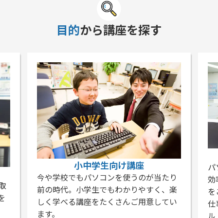
目的
から講座を探す
小中学生向け講座
パ
今や学校でもパソコンを使うのが当たり
効
取
前の時代。小学生でもわかりやすく、楽
を
を
しく学べる講座をたくさんご用意してい
仕
ます。
ル