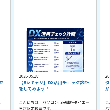
2026.05.18
20
で
【Bizキャリ】DX活用チェック診断
タ
をしてみよう！
が
、
こんにちは。パソコン市民講座ダイエー
こ
三宮駅前教室です。 ...
パ