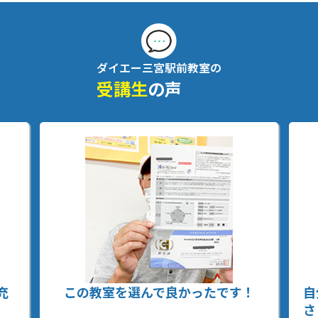
ダイエー三宮駅前教室の
受講生
の声
充
この教室を選んで良かったです！
自
さ