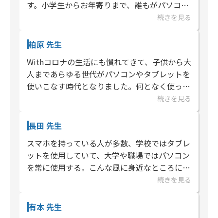
す。小学生からお年寄りまで、誰もがパソコン
を使う今の時代、パソコン資格は皆さんのスキ
続きを見る
ルを証明する大切なもの。これまでた...
柏原 先生
Withコロナの生活にも慣れてきて、子供から大
人まであらゆる世代がパソコンやタブレットを
使いこなす時代となりました。何となく使って
いらっしゃる方々も多いと思います。お子様は
続きを見る
これからは、問題を速く読んで...
長田 先生
スマホを持っている人が多数、学校ではタブレ
ットを使用していて、大学や職場ではパソコン
を常に使用する。こんな風に身近なところにIT
機器があり、使わない・見ない日はないように
続きを見る
なってきました。実践的に使う...
有本 先生