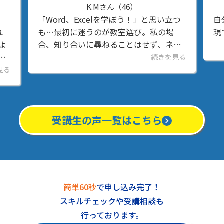
K.Mさん（46）
「Word、Excelを学ぼう！」と思い立つ
自
れ
も…最初に迷うのが教室選び。私の場
現
よ
合、知り合いに尋ねることはせず、ネッ
作
トで調べ、三宮界隈にある3つの教室の
続きを見る
率
無料体験に。その中から、こちらの教室
見る
つ
を選んだポイント＆実際...
受講生の声一覧はこちら
簡単60秒
で申し込み完了！
スキルチェックや受講相談も
行っております。