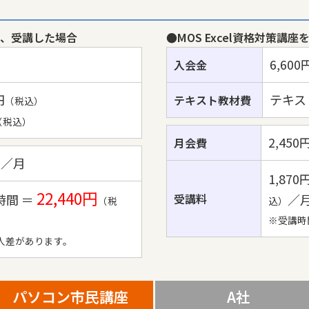
間、受講した場合
●MOS Excel資格対策講
6,600
入会金
）
円
テキスト
テキスト教材費
（税込）
（税込）
2,450
月会費
／月
）
1,870
22,440円
2時間 ＝
受講料
／
（税
込）
※受講時
人差があります。
パソコン市民講座
A社