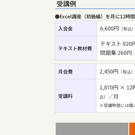
受講例
●Excel講座（初級編）を月に12時
6,600円
入会金
（税込
テキスト 920
テキスト教材費
問題集 260円
2,450円
月会費
（税込
1,870円 × 1
受講料
／月
込）
※受講時間には個