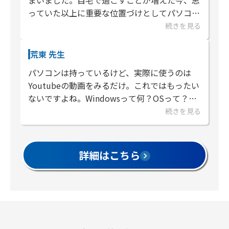
まいました。自宅で過ごすことが増えた今、思
っていた以上に重要な位置づけとしてパソコン
やスマートフォン、タブレットなどが扱われる
続きを見る
時代になりました。パソコン市民...
荒東 先生
パソコンは持っているけど、実際に使うのは
Youtubeの動画をみるだけ。これではもったい
ないですよね。Windowsって何？OSって？
officeのWordやExcel、名前は知っているけれ
続きを見る
ど、イマイチ苦手意識があって前に進めな...
詳細はこちら