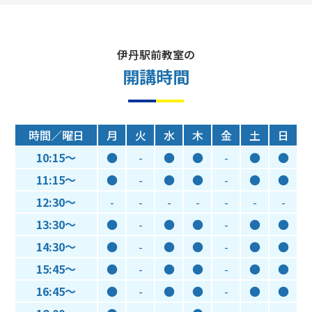
伊丹駅前教室の
開講時間
時間／曜日
月
火
水
木
金
土
日
10:15～
●
-
●
●
-
●
●
11:15～
●
-
●
●
-
●
●
12:30～
-
-
-
-
-
-
-
13:30～
●
-
●
●
-
●
●
14:30～
●
-
●
●
-
●
●
15:45～
●
-
●
●
-
●
●
16:45～
●
-
●
●
-
●
●