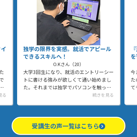
タイ
独学の限界を実感。就活でアピール
『
できるスキルへ！
を
O.Kさん（20）
た
大学3回生になり、就活のエントリーシー
今
で
トに書ける強みが欲しくて通い始めまし
た
ム
た。それまでは独学でパソコンを触って
て
自
いましたが、WordやExcelの正しい使い
家
見る
続きを見る
方が分からず、実はとても効率の悪いや
っ
り方をしていたこ...
イ
受講生の声一覧はこちら