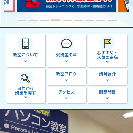
おすすめ・
教室について
受講生の声
人気の講座
教室ブログ
講師紹介
目的から
アクセス
開講時間
講座を探す