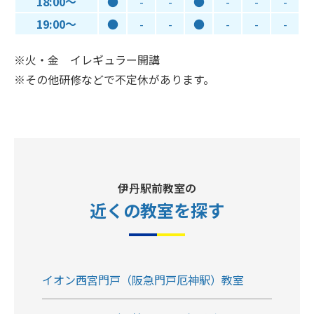
18:00～
●
-
-
●
-
-
-
19:00～
●
-
-
●
-
-
-
※火・金 イレギュラー開講
※その他研修などで不定休があります。
伊丹駅前教室の
近くの教室
を探す
イオン西宮門戸（阪急門戸厄神駅）教室