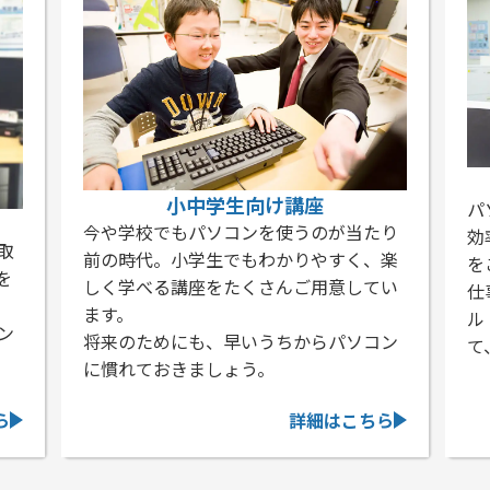
ビジネス向け講座
パソコンを我流で使っている方、もっと
たり
効率よく使いたいという方に最適な講座
「
、楽
をご用意。
分
てい
仕事で必須とも言えるワード・エクセ
す
ル・パワーポイント等の使い方を習得し
パ
コン
て、実践力アップを目指します。
「
座
ら
詳細はこちら