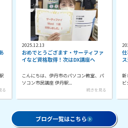
2025.11.27
2
ファ
仕事や転職にも役立てたい！ビジネ
ス活用DX講座の受講スター...
、パ
新しい講座、Bizキャリをスタートされた
ビジネス生の受講生の...
を見る
続きを見る
ブログ一覧はこちら