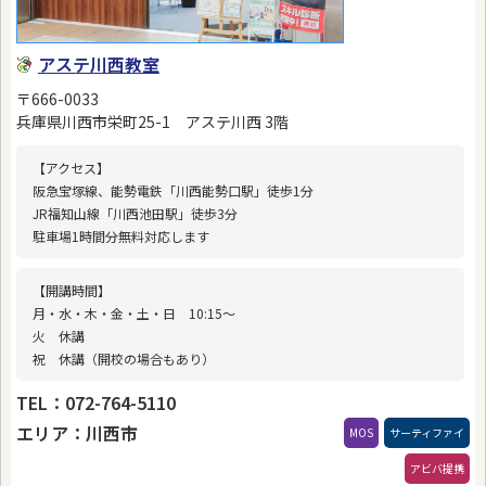
アステ川西教室
〒666-0033
兵庫県川西市栄町25-1 アステ川西 3階
【アクセス】
阪急宝塚線、能勢電鉄「川西能勢口駅」徒歩1分
JR福知山線「川西池田駅」徒歩3分
駐車場1時間分無料対応します
【開講時間】
月・水・木・金・土・日 10:15〜
火 休講
祝 休講（開校の場合もあり）
TEL：072-764-5110
エリア：川西市
MOS
サーティファイ
アビバ提携