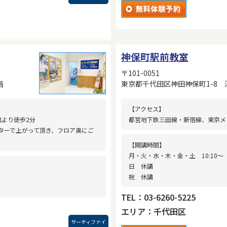
神保町駅前教室
〒101-0051
階
東京都千代田区神田神保町1-8 
【アクセス】
口より徒歩2分
都営地下鉄三田線・新宿線、東京メ
ターで上がって頂き、フロア奥にご
【開講時間】
月・火・水・木・金・土 10:10〜
日 休講
祝 休講
TEL：03-6260-5225
エリア：千代田区
サーティファイ