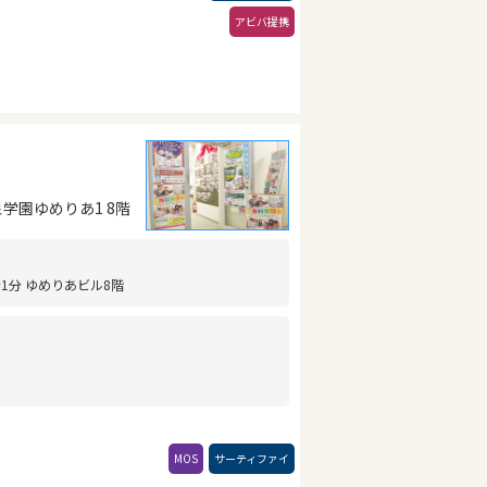
アビバ提携
泉学園ゆめりあ1 8階
1分 ゆめりあビル8階
MOS
サーティファイ