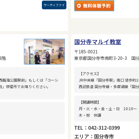
サーティファイ
国分寺マルイ教室
〒185-0021
3階
東京都国分寺市南町3-20-3 国
【アクセス】
西臨海公園駅前」もしくは「コーシ
JR中央線「国分寺駅」南口 徒歩約1
目」停留所でお降りください。
西武鉄道 国分寺線・多摩湖線「国分
【開講時間】
月・火・水・金・土・日 10:10〜
木・祝 休講
TEL：042-312-0399
エリア：国分寺市