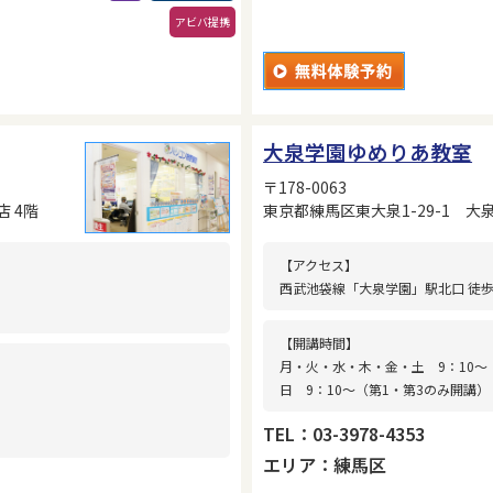
アビバ提携
大泉学園ゆめりあ教室
〒178-0063
店 4階
東京都練馬区東大泉1-29-1 大
【アクセス】
西武池袋線「大泉学園」駅北口 徒歩
【開講時間】
月・火・水・木・金・土 9：10〜
日 9：10〜（第1・第3のみ開講）
TEL：03-3978-4353
エリア：練馬区