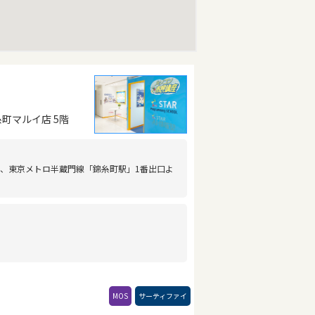
糸町マルイ店 5階
口、東京メトロ半蔵門線「錦糸町駅」1番出口よ
MOS
サーティファイ