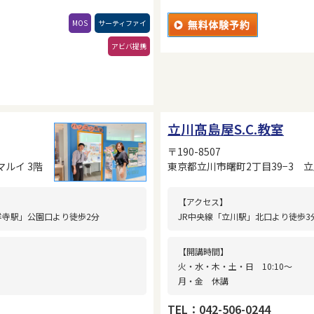
MOS
サーティファイ
アビバ提携
立川髙島屋S.C.教室
〒190-8507
マルイ 3階
東京都立川市曙町2丁目39−3 立川
【アクセス】
祥寺駅」公園口より徒歩2分
JR中央線「立川駅」北口より徒歩3
【開講時間】
火・水・木・土・日 10:10〜
月・金 休講
TEL：042-506-0244