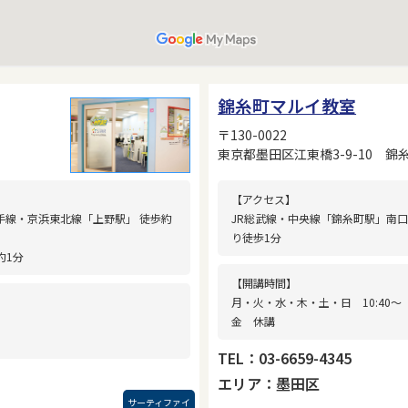
錦糸町マルイ教室
〒130-0022
東京都墨田区江東橋3-9-10 錦
【アクセス】
手線・京浜東北線「上野駅」 徒歩約
JR総武線・中央線「錦糸町駅」南
り徒歩1分
約1分
【開講時間】
月・火・水・木・土・日 10:40〜
金 休講
TEL：03-6659-4345
エリア：墨田区
サーティファイ