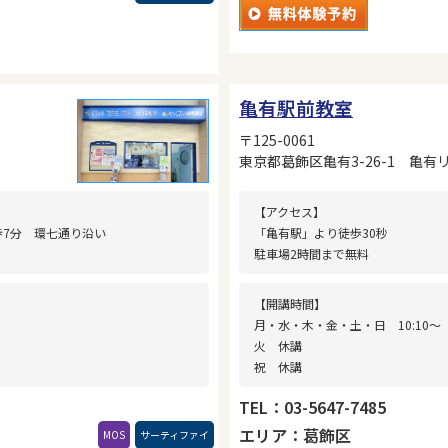
亀有駅前教室
〒125-0061
東京都葛飾区亀有3-26-1 亀有
【アクセス】
歩7分 環七通り沿い
「亀有駅」より徒歩30秒
駐車場2時間まで無料
【開講時間】
月・水・木・金・土・日 10:10〜
火 休講
祝 休講
TEL：03-5647-7485
エリア：葛飾区
MOS
サーティファイ