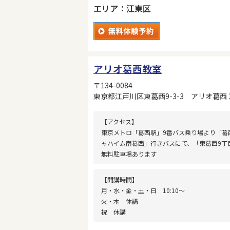
エリア：江東区
アリオ葛西教室
〒134-0084
東京都江戸川区東葛西9-3-3 アリオ葛西 
【アクセス】
東京メトロ「葛西駅」9番バス乗り場より「葛
ャハイム南葛西」行きバスにて、「東葛西9丁
無料駐車場あります
【開講時間】
月・水・金・土・日 10:10〜
火・木 休講
祝 休講