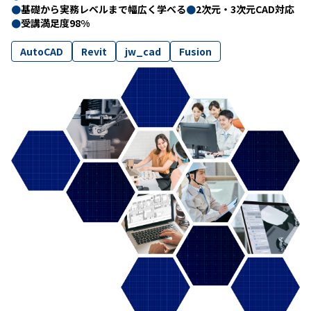
●
基礎から実務レベルまで幅広く学べる
●
2次元・3次元CAD対応
●
受講満足度98%
AutoCAD
Revit
jw_cad
Fusion