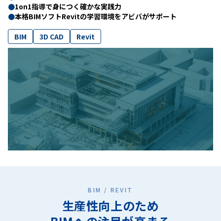
●
1on1指導で身につく確かな実践力
●
本格BIMソフトRevitの学習環境をアビバがサポート
BIM
3D CAD
Revit
BIM / REVIT
生産性向上のため