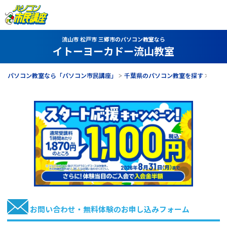
流山市 松戸市 三郷市のパソコン教室なら
イトーヨーカドー流山教室
パソコン教室なら「パソコン市民講座」
千葉県のパソコン教室を探す
イト
お問い合わせ・無料体験のお申し込みフォーム