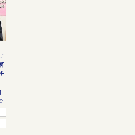
に
将
キ
市
..