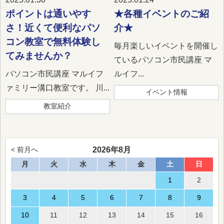
ポイントは通いやす
★各種イベントのご紹
さ！近くて便利なパソ
介★
コン教室で無料体験し
毎月楽しいイベントを開催し
てみませんか？
ているパソコン市民講座 マ
パソコン市民講座 マルイフ
ルイフ...
ァミリー溝口教室です。 川...
イベント情報
教室紹介
2026年8月
< 前月へ
月
火
水
木
金
土
日
1
2
3
4
5
6
7
8
9
10
11
12
13
14
15
16