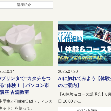
講座紹介
25.10.14
2025.07.20
Dプリンタで“カタチをつ
AIに触れてみよう【体験
る”体験！｜パソコン市
のご案内】
講座 古淵教室
【AI体験＆コース説明会】8月
中学生がTinkerCad（ティンカ
日 10:00 か...
キャド）を使って、...
イベント情報