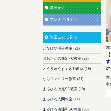
講座紹介
プレミア倶楽部
教室ごとに見る
20
いなげや毛呂教室 (21)
【
おおたかの森S・C教室 (23)
す
の
とうきゅうすすき野教室 (19)
古
ならファミリー教室 (31)
主
まるひろ上尾SC教室 (19)
まるひろ入間教室 (11)
まるひろ南浦和SC教室 (38)