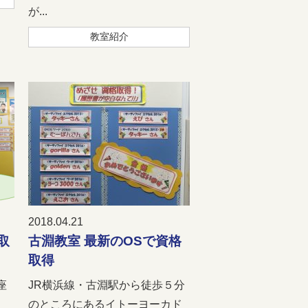
が...
教室紹介
2018.04.21
取
古淵教室 最新のOSで資格
取得
座
JR横浜線・古淵駅から徒歩５分
のところにあるイトーヨーカド