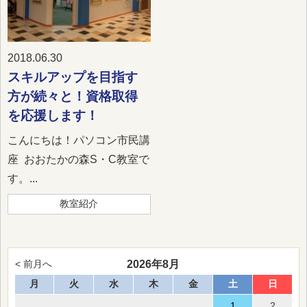
2018.06.30
スキルアップを目指す
方が続々と！資格取得
を応援します！
こんにちは！パソコン市民講
座 おおたかの森S・C教室で
す。...
教室紹介
2026年8月
< 前月へ
月
火
水
木
金
土
日
1
2