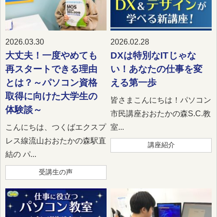
2026.03.30
2026.02.28
大丈夫！一度やめても
DXは特別なITじゃな
再スタートできる理由
い！あなたの仕事を変
とは？～パソコン資格
える第一歩
取得に向けた大学生の
皆さまこんにちは！パソコン
体験談～
市民講座おおたかの森S.C.教
こんにちは、つくばエクスプ
室...
レス線流山おおたかの森駅直
講座紹介
結の パ...
受講生の声