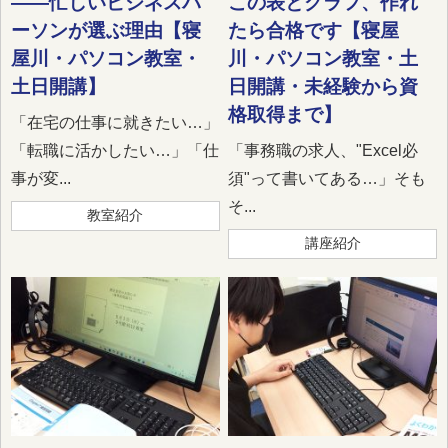
——忙しいビジネスパ
この表とグラフ、作れ
ーソンが選ぶ理由【寝
たら合格です【寝屋
屋川・パソコン教室・
川・パソコン教室・土
土日開講】
日開講・未経験から資
格取得まで】
「在宅の仕事に就きたい…」
「転職に活かしたい…」「仕
「事務職の求人、"Excel必
事が変...
須"って書いてある…」そも
そ...
教室紹介
講座紹介