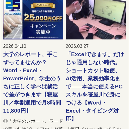
2026.04.10
2026.03.27
大学のレポート、手こ
「Excelできます」だけ
ずってませんか？
じゃ通用しない時代。
Word・Excel・
ショートカット駆使、
PowerPoint、学生のう
AI活用、業務効率化ま
ちに正しく学べば就活
で——本当に使えるPC
で差がつきます【寝屋
スキルを寝屋川で身に
川／学割適用で月8時間
つける【Word・
11,800円】
Excel・タイピング対
応】
◎「大学のレポート、ワード