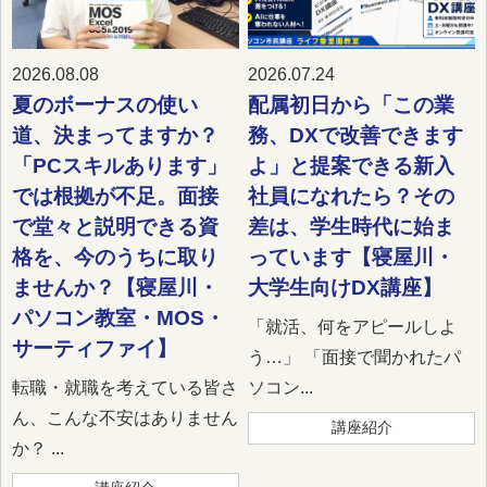
2026.08.08
2026.07.24
夏のボーナスの使い
配属初日から「この業
道、決まってますか？
務、DXで改善できます
「PCスキルあります」
よ」と提案できる新入
では根拠が不足。面接
社員になれたら？その
で堂々と説明できる資
差は、学生時代に始ま
格を、今のうちに取り
っています【寝屋川・
ませんか？【寝屋川・
大学生向けDX講座】
パソコン教室・MOS・
「就活、何をアピールしよ
サーティファイ】
う…」 「面接で聞かれたパ
転職・就職を考えている皆さ
ソコン...
ん、こんな不安はありません
講座紹介
か？ ...