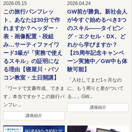
2026.05.15
2026.04.24
この旅行パンフレッ
GW前が勝負。新社会人
ト、あなたは30分で作
が今すぐ始めるべき3つ
れますか？ヘッダー・
のスキル――タイピン
表・画像配置・段組
グ・エクセル・DX、ど
み…サーティファイワ
れから学びますか？
ード3級が「実務で使え
【25周年記念キャンペ
るスキル」の証明にな
ーン実施中／GW中も体
る理由【寝屋川・パソ
験可能】
コン教室・土日開講】
「入社してまだ1ヶ月なの
「ワードで文書作成、できま
に、もう周りと差がついて
す」本当ですか？この旅行パ
る…」GW...
ンフレ...
講座紹介
講座紹介