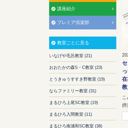
講座紹介
プレミア倶楽部
教室ごとに見る
20
いなげや毛呂教室 (21)
セ
おおたかの森S・C教室 (23)
っ
在
とうきゅうすすき野教室 (19)
教
ならファミリー教室 (31)
こ
まるひろ上尾SC教室 (19)
摂
まるひろ入間教室 (11)
まるひろ南浦和SC教室 (38)