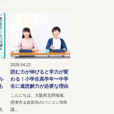
2026.04.22
こ
読む力が伸びると学力が変
ル
わる！小学生高学年〜中学
も
生に速読解力が必要な理由
こんにちは。大阪府北摂地域、
、
摂津市＆吹田市のパソコン市民
民
講...