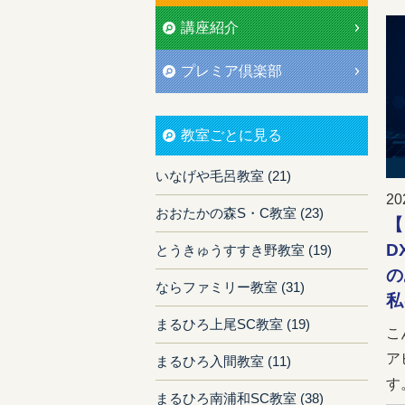
講座紹介
プレミア倶楽部
教室ごとに見る
いなげや毛呂教室 (21)
20
おおたかの森S・C教室 (23)
【
D
とうきゅうすすき野教室 (19)
の
ならファミリー教室 (31)
私
まるひろ上尾SC教室 (19)
こ
ア
まるひろ入間教室 (11)
す。
まるひろ南浦和SC教室 (38)