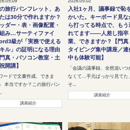
26.05.09
2026.05.02
の旅行パンフレット、あ
入社1ヶ月、議事録で恥
たは30分で作れますか？
かいた。キーボード見な
ッダー・表・画像配置・
ら打ってる時点で、もう
組み…サーティファイ
れてます――人差し指卒
ord3級が「実務で使える
業、できますか？【門真
キル」の証明になる理由
タイピング集中講座／連
門真・パソコン教室・土
中も体験可能】
祝開講】
「会議の議事録、全然追いつ
ワードで文書作成、できま
なくて…手元ばっかり見てた
」 本当ですか？この旅行パン
そ...
.
講座紹介
講座紹介