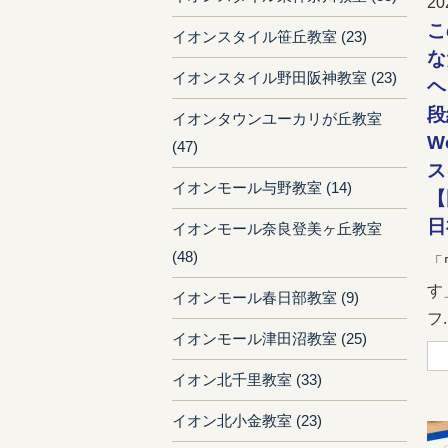
20
こ
イオンスタイル笹丘教室 (23)
な
イオンスタイル野田阪神教室 (23)
ヘ
段
イオンタウンユーカリが丘教室
W
(47)
ス
イオンモール与野教室 (14)
【
日
イオンモール奈良登美ヶ丘教室
(48)
「
す
イオンモール春日部教室 (9)
フ..
イオンモール津田沼教室 (25)
イオン北千里教室 (33)
イオン北小金教室 (23)