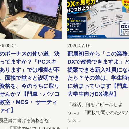
26.08.01
2026.07.18
のボーナスの使い道、決
配属初日から「この業務
ってますか？「PCスキ
DXで改善できますよ」
あります」では根拠が不
提案できる新入社員にな
。面接で堂々と説明でき
たら？その差は、学生時
資格を、今のうちに取り
に始まっています【門真
せんか？【門真・パソコ
大学生向けDX講座】
教室・MOS・ サーティ
「就活、何をアピールしよ
ァイ】
う…」 「面接で聞かれたパソ
履歴書に書ける資格がな
ンス...
…」「面接でPCスキルがある