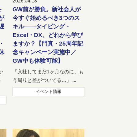
2026.04.18
を
GW前が勝負。新社会人が
が
今すぐ始めるべき3つのス
遅
キル――タイピング・
Excel・DX、どれから学び
・
ますか？【門真・25周年記
休
念キャンペーン実施中／
GW中も体験可能】
か
「入社してまだ1ヶ月なのに、も
」
う周りと差がついてる…」 ...
イベント情報