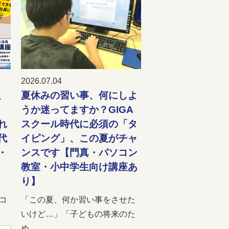
2026.07.04
、
夏休みの習い事、何にしよ
と
うか迷ってますか？GIGA
れ
スクール時代に必須の「タ
代
イピング」、この夏がチャ
・
ンスです【門真・パソコン
教室・小中学生向け講座あ
り】
コ
「この夏、何か習い事をさせた
いけど…」「子どもの将来のた
め...