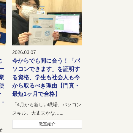
2026.03.07
じ
今からでも間に合う！「パ
ー
ソコンできます」を証明す
業
る資格、学生も社会人も今
使
から取るべき理由【門真・
身
最短1ヶ月で合格】
l・
「4月から新しい職場。パソコン
スキル、大丈夫かな…...
、
教室紹介
そ