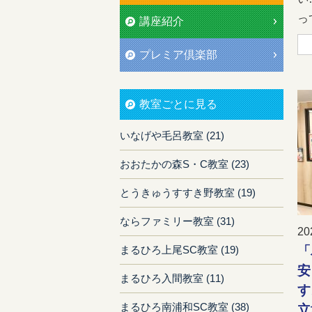
って
講座紹介
プレミア倶楽部
教室ごとに見る
いなげや毛呂教室 (21)
おおたかの森S・C教室 (23)
とうきゅうすすき野教室 (19)
ならファミリー教室 (31)
20
「
まるひろ上尾SC教室 (19)
安
まるひろ入間教室 (11)
す
まるひろ南浦和SC教室 (38)
立