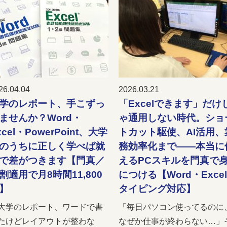
26.04.04
2026.03.21
学のレポート、手こずっ
「Excelできます」だけ
ませんか？Word・
ゃ通用しない時代。ショ
xcel・PowerPoint、大学
トカット駆使、AI活用、
のうちに正しく学べば就
務効率化まで——本当に
で差がつきます【門真／
えるPCスキルを門真で
割適用で月8時間11,800
につける【Word・Exce
】
タイピング対応】
大学のレポート、ワードで書
「毎日パソコン使ってるのに
たけどレイアウトが整わな
なぜか仕事が終わらない…」