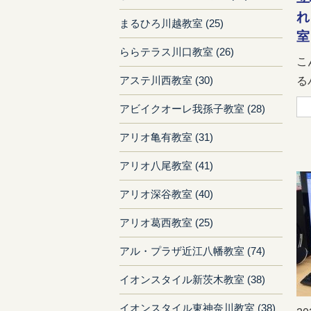
れ
まるひろ川越教室 (25)
室
ららテラス川口教室 (26)
こ
アステ川西教室 (30)
る
アビイクオーレ我孫子教室 (28)
アリオ亀有教室 (31)
アリオ八尾教室 (41)
アリオ深谷教室 (40)
アリオ葛西教室 (25)
アル・プラザ近江八幡教室 (74)
イオンスタイル新茨木教室 (38)
イオンスタイル東神奈川教室 (38)