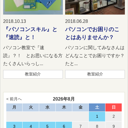
2018.10.13
2018.06.28
『パソコンスキル』と
パソコンでお困りのこ
『速読』と！
とはありませんか？
パソコン教室で『速
パソコンに関してみなさんは
読』？！ とお思いになる方
どんなことでお困りですか？
たくさんいらっし...
たと...
教室紹介
教室紹介
2026年8月
< 前月へ
月
火
水
木
金
土
日
1
2
3
4
5
6
7
8
9