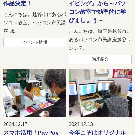
作品決定！
イピング』から～パソ
コン教室で効率的に学
こんにちは。越谷市にあるパ
びましょう～
ソコン教室、パソコン市民講
座 越...
こんにちは。埼玉県越谷市に
あるパソコン市民講座越谷サ
イベント情報
ンシテ...
講座紹介
2024.12.17
2024.12.13
スマホ活用「PayPay」
今年こそはオリジナル