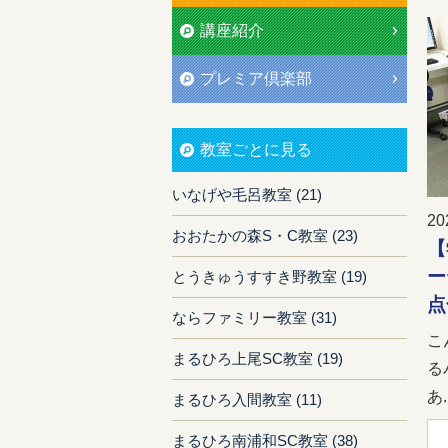
講座紹介
プレミア倶楽部
教室ごとに見る
いなげや毛呂教室 (21)
20
おおたかの森S・C教室 (23)
【
ー
とうきゅうすすき野教室 (19)
点
ならファミリー教室 (31)
こ
まるひろ上尾SC教室 (19)
る
あ..
まるひろ入間教室 (11)
まるひろ南浦和SC教室 (38)