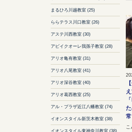
まるひろ川越教室 (25)
ららテラス川口教室 (26)
アステ川西教室 (30)
アビイクオーレ我孫子教室 (28)
アリオ亀有教室 (31)
アリオ八尾教室 (41)
20
アリオ深谷教室 (40)
【
え
アリオ葛西教室 (25)
「
アル・プラザ近江八幡教室 (74)
た
常
イオンスタイル新茨木教室 (38)
こ
イオンスタイル東神奈川教室 (38)