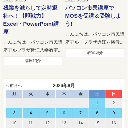
残業を減らして定時退
パソコン市民講座で
社へ！【即戦力】
MOSを受講＆受験しよ
Excel・PowerPoint講
う!
座
こんにちは。パソコン市民講
こんにちは パソコン市民講
座アル・プラザ近江八幡教...
座アルプラザ近江八幡教室...
教室紹介
講座紹介
2026年8月
< 前月へ
月
火
水
木
金
土
日
1
2
3
4
5
6
7
8
9
10
11
12
13
14
15
16