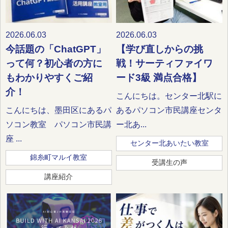
2026.06.03
2026.06.03
今話題の「ChatGPT」
【学び直しからの挑
って何？初心者の方に
戦！サーティファイワ
もわかりやすくご紹
ード3級 満点合格】
介！
こんにちは。センター北駅に
こんにちは、墨田区にあるパ
あるパソコン市民講座センタ
ソコン教室 パソコン市民講
ー北あ...
座 ...
センター北あいたい教室
錦糸町マルイ教室
受講生の声
講座紹介