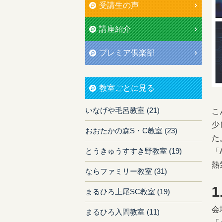
受講生の声
講座紹介
プレミア倶楽部
教室ごとに見る
いなげや毛呂教室 (21)
こ
少
おおたかの森S・C教室 (23)
た
とうきゅうすすき野教室 (19)
「
熱
ならファミリー教室 (31)
まるひろ上尾SC教室 (19)
会
まるひろ入間教室 (11)