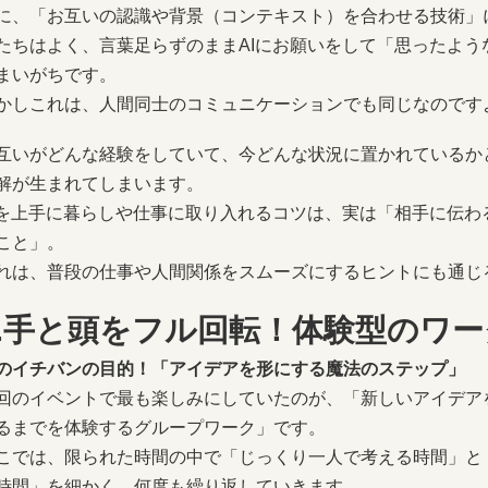
に、「お互いの認識や背景（コンテキスト）を合わせる技術」
たちはよく、言葉足らずのままAIにお願いをして「思ったよ
まいがちです。
かしこれは、人間同士のコミュニケーションでも同じなのです
互いがどんな経験をしていて、今どんな状況に置かれているか
解が生まれてしまいます。
Iを上手に暮らしや仕事に取り入れるコツは、実は「相手に伝
こと」。
れは、普段の仕事や人間関係をスムーズにするヒントにも通じ
3.手と頭をフル回転！体験型のワ
のイチバンの目的！「アイデアを形にする魔法のステップ」
回のイベントで最も楽しみにしていたのが、「新しいアイデア
るまでを体験するグループワーク」です。
こでは、限られた時間の中で「じっくり一人で考える時間」と
時間」を細かく、何度も繰り返していきます。