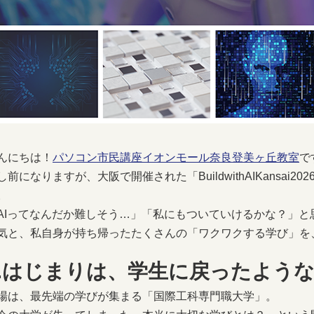
んにちは！
パソコン市民講座イオンモール奈良登美ヶ丘教室
で
し前になりますが、大阪で開催された「BuildwithAIKansai
。
AIってなんだか難しそう…」「私にもついていけるかな？」
気と、私自身が持ち帰ったたくさんの「ワクワクする学び」を
1.はじまりは、学生に戻ったよう
場は、最先端の学びが集まる「国際工科専門職大学」。