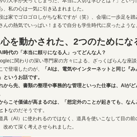
今の大学が失ってしまった、本当に大切な学びとは？」という
ら、私の心は一気に引き込まれました。
段は家でゴロゴロしがちな私ですが（笑）、会場に一歩足を踏
さんの熱気でいっぱい！まるで自分も学生時代に戻ったような
2.心を動かされた、2つのためにな
AI時代の「本当に頼りになる人」ってどんな人？
oogleに関わりの深い専門家の方々による、ざっくばらんな座
こで登場したのが、
「AIは、電気やインターネットと同じ『
」というお話です。
れから先、書類の整理や事務的な管理といった仕事は、AIが
。
からこそ価値が高まるのは、「想定外のことが起きても、なん
ヒト
なのだそうです。
道具（AI）に使われるのではなく、道具を使いこなして目の前
、改めて深く考えさせられました。