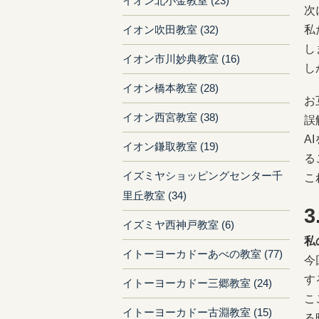
イオン北小金教室 (23)
次
私
イオン吹田教室 (32)
し
イオン市川妙典教室 (16)
し
イオン橋本教室 (28)
お
イオン西宮教室 (38)
誤
A
イオン鎌取教室 (19)
る
イズミヤショッピングセンター千
こ
里丘教室 (34)
イズミヤ西神戸教室 (6)
私
イトーヨーカドーあべの教室 (77)
今
す
イトーヨーカドー三郷教室 (24)
こ
イトーヨーカドー古淵教室 (15)
る