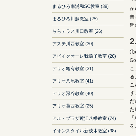
「
まるひろ南浦和SC教室 (38)
が
普
まるひろ川越教室 (25)
皆
ららテラス川口教室 (26)
アステ川西教室 (30)
①
アビイクオーレ我孫子教室 (28)
G
こ
アリオ亀有教室 (31)
る
アリオ八尾教室 (41)
こ
す
アリオ深谷教室 (40)
だ
アリオ葛西教室 (25)
た
「
アル・プラザ近江八幡教室 (74)
を
イオンスタイル新茨木教室 (38)