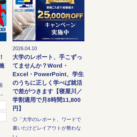
2026.04.10
！
大学のレポート、手こずっ
施
てませんか？Word・
Excel・PowerPoint、学生
のうちに正しく学べば就活
座
で差がつきます【寝屋川／
.
学割適用で月8時間11,800
円】
◎「大学のレポート、ワードで
書いたけどレイアウトが整わな
い…...