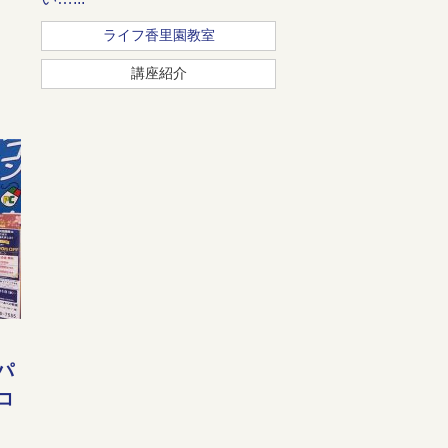
ライフ香里園教室
講座紹介
パ
コ