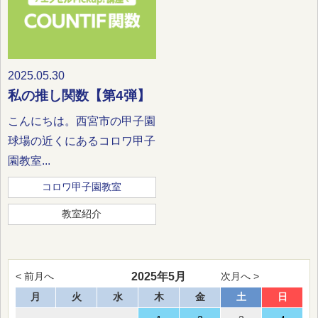
2025.05.30
私の推し関数【第4弾】
こんにちは。西宮市の甲子園
球場の近くにあるコロワ甲子
園教室...
コロワ甲子園教室
教室紹介
2025年5月
< 前月へ
次月へ >
月
火
水
木
金
土
日