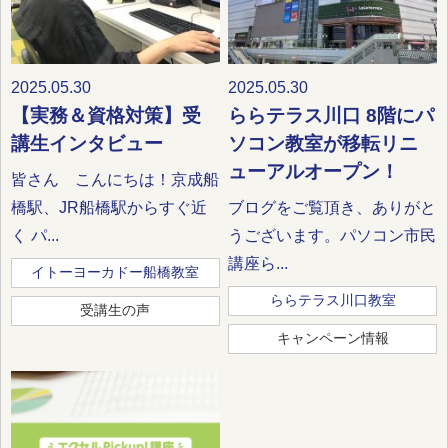
2025.05.30
2025.05.30
【実務＆資格対策】受
ららテラス川口 8階にパ
講生インタビュー
ソコン教室が移転リニ
ューアルオープン！
皆さん こんにちは！京成船
橋駅、JR船橋駅からすぐ近
ブログをご覧頂き、ありがと
く パ...
うございます。パソコン市民
講座ら...
イトーヨーカドー船橋教室
ららテラス川口教室
受講生の声
キャンペーン情報