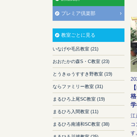
プレミア倶楽部
教室ごとに見る
いなげや毛呂教室 (21)
おおたかの森S・C教室 (23)
とうきゅうすすき野教室 (19)
20
ならファミリー教室 (31)
【
格
まるひろ上尾SC教室 (19)
学
まるひろ入間教室 (11)
江
まるひろ南浦和SC教室 (38)
コ
す。
まるひろ川越教室 (25)