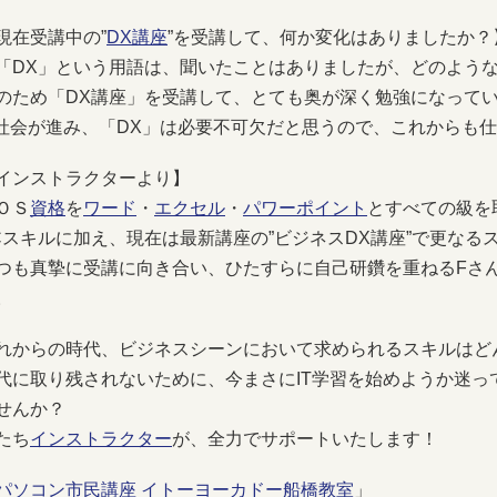
現在受講中の”
DX講座
”を受講して、何か変化はありましたか？
DX」という用語は、聞いたことはありましたが、どのような
のため「DX講座」を受講して、とても奥が深く勉強になって
T社会が進み、「DX」は必要不可欠だと思うので、これからも
インストラクターより】
ＯＳ
資格
を
ワード
・
エクセル
・
パワーポイント
とすべての級を
Cスキルに加え、現在は最新講座の”ビジネスDX講座”で更なる
つも真摯に受講に向き合い、ひたすらに自己研鑽を重ねるFさ
。
れからの時代、ビジネスシーンにおいて求められるスキルはど
代に取り残されないために、今まさにIT学習を始めようか迷っ
せんか？
たち
インストラクター
が、全力でサポートいたします！
パソコン市民講座 イトーヨーカドー船橋教室
」