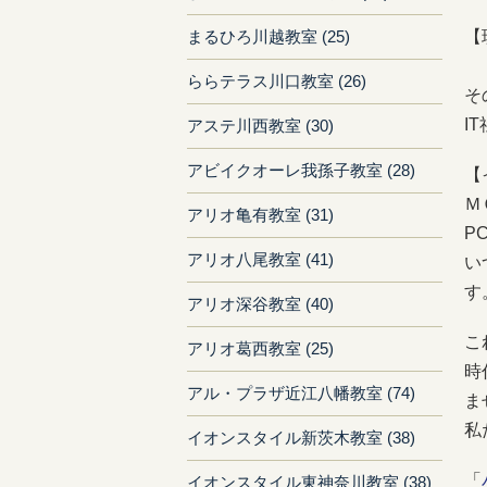
【
まるひろ川越教室 (25)
「
ららテラス川口教室 (26)
そ
I
アステ川西教室 (30)
アビイクオーレ我孫子教室 (28)
【
Ｍ
アリオ亀有教室 (31)
P
アリオ八尾教室 (41)
い
す
アリオ深谷教室 (40)
こ
アリオ葛西教室 (25)
時
アル・プラザ近江八幡教室 (74)
ま
私
イオンスタイル新茨木教室 (38)
「
イオンスタイル東神奈川教室 (38)