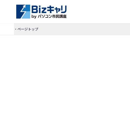
・ページトップ
講座ラインナップ
ビジネス活用 DX講座
ビジネス活用 デザイン講座
キャリアアップ・転職支援講座
教室一覧
受講料のご案内
お問い合わせ