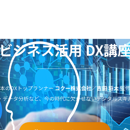
ビジネス活用 DX講
本のDXトップランナー
コクー株式会社／吉田 将太
監修
・データ分析など、今の時代に欠かせないデジタルスキ