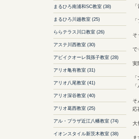
「
まるひろ南浦和SC教室 (38)
まるひろ川越教室 (25)
「
ららテラス川口教室 (26)
そ
アステ川西教室 (30)
で
アビイクオーレ我孫子教室 (28)
実
アリオ亀有教室 (31)
「
アリオ八尾教室 (41)
「
アリオ深谷教室 (40)
そ
アリオ葛西教室 (25)
応
アル・プラザ近江八幡教室 (74)
大
イオンスタイル新茨木教室 (38)
ま