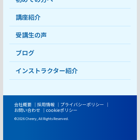
受講生の声
講座紹介
ココがおすすめ
おすすめ・人気の講座
料金
受講生の声
目的から講座を探す
受講までの流れ
ブログ
教室ブログ
よくあるご質問
インストラクター紹介
講師紹介
アクセス
会社概要
採用情報
プライバシーポリシー
お問い合わせ
cookieポリシー
開講時間
©2026 Cheery, All Rights Reserved.