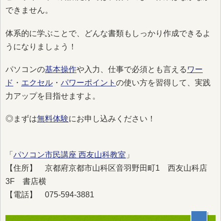
できません。
体系的に学ぶことで、どんな書類もしっかり作成できるよ
うになりましょう！
パソコンの
基本操作
や入力、仕事で必須とも言える
ワー
ド
・
エクセル
・
パワーポイント
の使い方を習得して、実践
力アップを目指せますよ。
◎まずは
無料体験
にお申し込みください！
「
パソコン市民講座 西友山科教室
」
【住所】 京都府京都市山科区音羽野田町1 西友山科店
3F 書店横
【電話】 075-594-3881