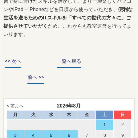
習で身に付けたスキルを活かして、より一層楽しくパソコ
ンやiPad・iPhoneなどを日頃から使っていただき、
便利な
生活を送るためのITスキルを「すべての世代の方々に」ご
提供させていただく
ため、これからも教室運営を行ってま
いります。
<< 次へ
一覧へ戻る
前へ >>
2026年8月
< 前月へ
月
火
水
木
金
土
日
1
2
3
4
5
6
7
8
9