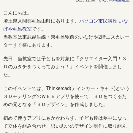
2025.11.06
いなげや毛呂教室
こんにちは。
埼玉県入間郡毛呂山町にあります、
パソコン市民講座 いな
げや毛呂教室
です。
当教室は東武越生線・東毛呂駅前のいなげや2階エスカレー
ターすぐ横にあります。
先日、当教室では子どもを対象に「クリエイター入門！３
Ｄのカタチをつくってみよう！」イベントを開催しまし
た。
このイベントでは、Thinkercad(ティンカー・キャド)という
３ＤモデリングのＷＥＢアプリを使って、３Ｄをつくるた
めの元となる「３Ｄデザイン」を作成しました。
初めて使うアプリにもかかわらず、子ども達は夢中になっ
て立体を組み合わせ、思い思いのデザイン制作に取り組ん