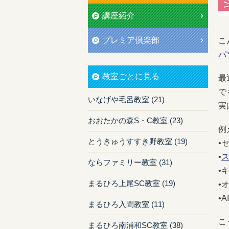
講座紹介
プレミア倶楽部
こ
パ
教室ごとに見る
最
で
いなげや毛呂教室 (21)
実
おおたかの森S・C教室 (23)
例
とうきゅうすすき野教室 (19)
•
•
ならファミリー教室 (31)
•
まるひろ上尾SC教室 (19)
•
•
まるひろ入間教室 (11)
こ
まるひろ南浦和SC教室 (38)