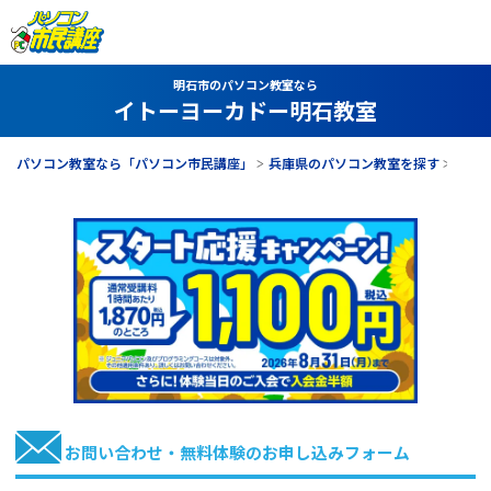
明石市のパソコン教室なら
イトーヨーカドー明石教室
パソコン教室なら「パソコン市民講座」
兵庫県のパソコン教室を探す
イト
お問い合わせ・無料体験のお申し込みフォーム