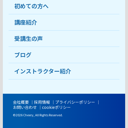
初めての方へ
教室について
受講生の声
講座紹介
ココがおすすめ
おすすめ・人気の講座
料金
受講生の声
目的から講座を探す
受講までの流れ
ブログ
教室ブログ
よくあるご質問
インストラクター紹介
講師紹介
アクセス
会社概要
採用情報
プライバシーポリシー
お問い合わせ
cookieポリシー
開講時間
©2026 Cheery, All Rights Reserved.