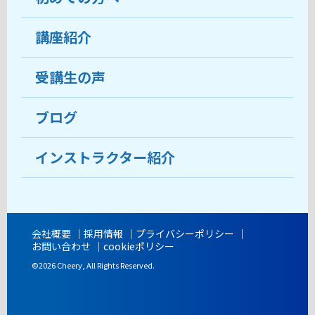
受講生の声
講座紹介
ココがおすすめ
おすすめ・人気の講座
料金
受講生の声
目的から講座を探す
受講までの流れ
ブログ
教室ブログ
よくあるご質問
インストラクター紹介
講師紹介
アクセス
会社概要
採用情報
プライバシーポリシー
お問い合わせ
cookieポリシー
開講時間
©2026 Cheery, All Rights Reserved.