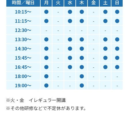
時間／曜日
月
火
水
木
金
土
日
10:15～
●
-
●
●
-
●
●
11:15～
●
-
●
●
-
●
●
12:30～
-
-
-
-
-
-
-
13:30～
●
-
●
●
-
●
●
14:30～
●
-
●
●
-
●
●
15:45～
●
-
●
●
-
●
●
16:45～
●
-
●
●
-
●
●
18:00～
●
-
-
●
-
-
-
19:00～
●
-
-
●
-
-
-
※火・金 イレギュラー開講
※その他研修などで不定休があります。