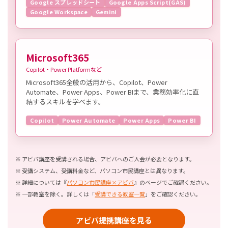
Google スプレッドシート
Google Apps Script(GAS)
Google Workspace
Gemini
Microsoft365
Copilot・Power Platformなど
Microsoft365全般の活用から、Copilot、Power
Automate、Power Apps、Power BIまで、業務効率化に直
結するスキルを学べます。
Copilot
Power Automate
Power Apps
Power BI
アビバ講座を受講される場合、アビバへのご入会が必要となります。
受講システム、受講料金など、パソコン市民講座とは異なります。
詳細については『
パソコン市民講座×アビバ
』のページでご確認ください。
一部教室を除く。詳しくは「
受講できる教室一覧
」をご確認ください。
アビバ提携講座を見る