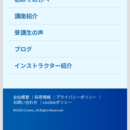
受講生の声
講座紹介
ココがおすすめ
おすすめ・人気の講座
料金
受講生の声
目的から講座を探す
受講までの流れ
ブログ
教室ブログ
よくあるご質問
インストラクター紹介
講師紹介
アクセス
会社概要
採用情報
プライバシーポリシー
お問い合わせ
cookieポリシー
開講時間
©2026 Cheery, All Rights Reserved.