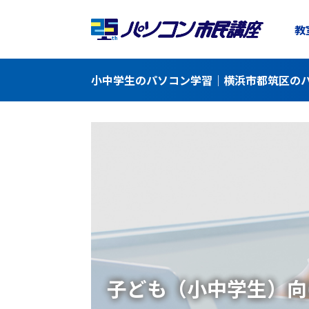
教
小中学生のパソコン学習｜横浜市都筑区のパ
子ども（小中学生）向