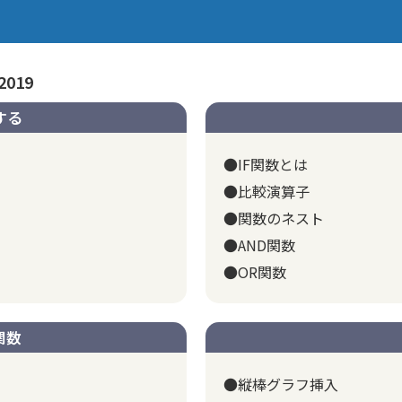
2019
する
●IF関数とは
●比較演算子
●関数のネスト
●AND関数
●OR関数
関数
●縦棒グラフ挿入